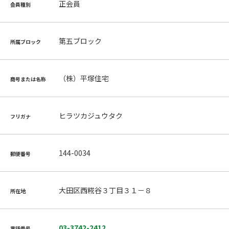
正会員
会員種別
第五ブロック
所属ブロック
（株）平塚住宅
商号または名称
ヒラツカジュウタク
フリガナ
144-0034
郵便番号
大田区西糀谷３丁目３１－８
所在地
03-3742-2412
電話番号