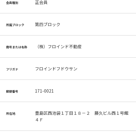
正会員
会員種別
第四ブロック
所属ブロック
（株）フロインド不動産
商号または名称
フロインドフドウサン
フリガナ
171-0021
郵便番号
豊島区西池袋１丁目１８－２ 藤久ビル西１号館
所在地
４Ｆ