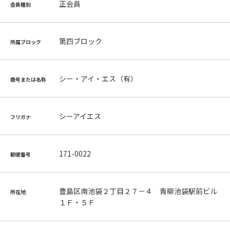
正会員
会員種別
第四ブロック
所属ブロック
シー・アイ・エス（有）
商号または名称
シーアイエス
フリガナ
171-0022
郵便番号
豊島区南池袋２丁目２７－４ 青柳池袋駅前ビル
所在地
１Ｆ・５Ｆ