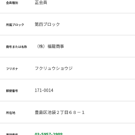
正会員
会員種別
第四ブロック
所属ブロック
（株）福龍商事
商号または名称
フクリュウショウジ
フリガナ
171-0014
郵便番号
豊島区池袋２丁目６８－１
所在地
03-5957-2988
電話番号