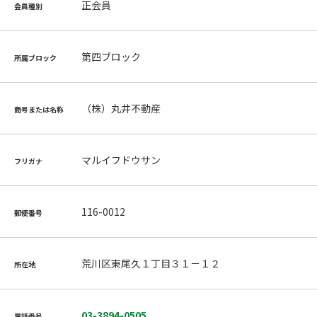
正会員
会員種別
第四ブロック
所属ブロック
（株）丸井不動産
商号または名称
マルイフドウサン
フリガナ
116-0012
郵便番号
荒川区東尾久１丁目３１－１２
所在地
03-3894-0505
電話番号