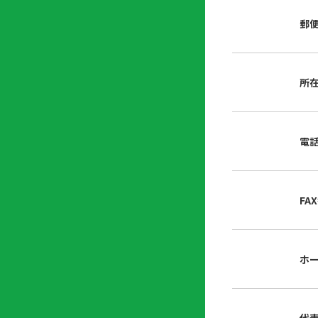
店
リ
会
誌・
郵
内
ン
申
刊行
掲
ク
請
物
示
書
物
類
所
プ
広
ダ
ラ
報
ウ
ハ
イ
活
ン
ト
バ
動
ロ
電
さ
シ
ー
ん
ー
ド
ツ
ポ
ー
リ
FA
ル
シ
入
ー
会
資
東
ホ
料
京
請
都
求
宅
建