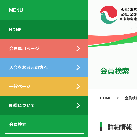
MENU
会
入
不
ご
HOME
員
会
動
挨
専
の
産
拶
会員専用ページ
用
メ
相
ペ
リ
談
組
ー
ッ
所
入会をお考えの方へ
織
会員検索
ジ
ト
概
ト
都
要
ッ
一般ページ
業
民
プ
務
公
HOME
会員検
デ
支
開
組織について
ィ
サ
援
セ
ス
ー
サ
ミ
ク
ビ
ー
ナ
会員検索
詳細情報
ロ
ス
ビ
ー
ー
メ
ス