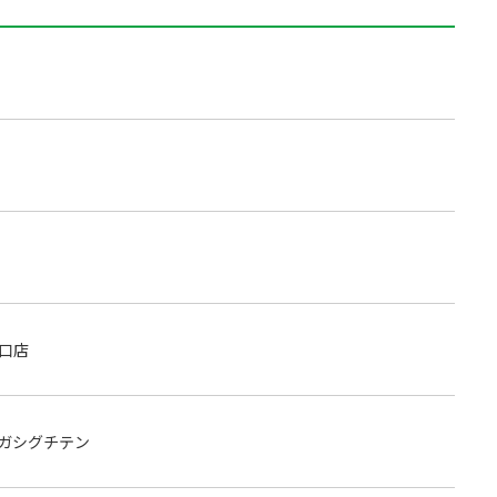
口店
ガシグチテン