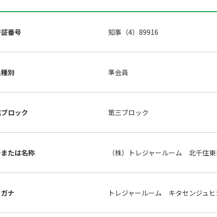
許証番号
知事（4）89916
員種別
準会員
属ブロック
第三ブロック
号または名称
（株）トレジャールーム 北千住東
リガナ
トレジャールーム キタセンジュヒ