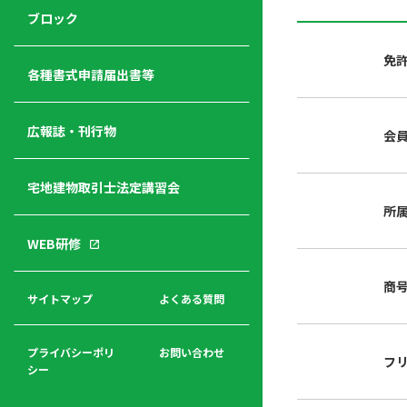
ジ
ニ
の
ブロック
宅
ャ
ュ
紹
建
ー
ー
介
免
経
各種書式申請届出書等
営
青年
年
入
塾
部
広報誌・刊行物
会
会
会
会・
費
者
ハ
レデ
の
宅地建物取引士法定講習会
ト
ィス
声
規
マ
部会
所
程
ー
WEB研修
集
「開
ク
ア
業」
東
ク
商
まで
京
サイトマップ
よくある質問
福
セ
の流
不
利
ス
れと
動
厚
費用
産
プライバシーポリ
お問い合わせ
フ
生
シー
関
連
入
広報