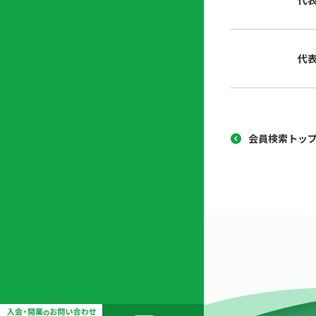
代
協
開
同
業
組
支
代
合
援
セ
ン
タ
ー
会員検索トッ
開
業
支
援
セ
ミ
ナ
ー