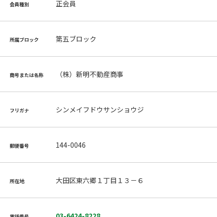
正会員
会員種別
第五ブロック
所属ブロック
（株）新明不動産商事
商号または名称
シンメイフドウサンショウジ
フリガナ
144-0046
郵便番号
大田区東六郷１丁目１３－６
所在地
03-6424-8228
電話番号