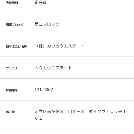
正会員
会員種別
第三ブロック
所属ブロック
（株）カウカウエステート
商号または名称
カウカウエステート
フリガナ
121-0062
郵便番号
足立区南花畑３丁目３－３ ダイヤヴィレッヂ１
所在地
０１