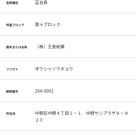
正会員
会員種別
第十ブロック
所属ブロック
（株）王舍総業
商号または名称
オウシャソウギョウ
フリガナ
164-0001
郵便番号
中野区中野４丁目１－１ 中野サンプラザ９－９
所在地
２０