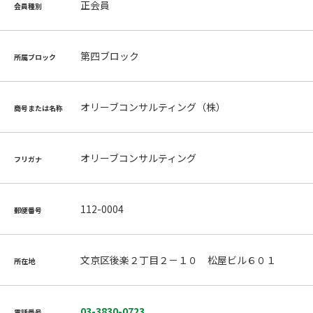
正会員
会員種別
第四ブロック
所属ブロック
オリーブコンサルティング（株）
商号または名称
オリーブコンサルティング
フリガナ
112-0004
郵便番号
文京区後楽２丁目２－１０ 松屋ビル６０１
所在地
03-3830-0723
電話番号