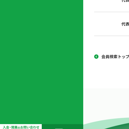
代
協
開
同
業
組
支
代
合
援
セ
ン
タ
ー
会員検索トッ
開
業
支
援
セ
ミ
ナ
ー