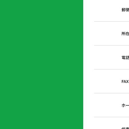
店
リ
会
誌・
郵
内
ン
申
刊行
掲
ク
請
物
示
書
物
類
所
プ
広
ダ
ラ
報
ウ
ハ
イ
活
ン
ト
バ
動
ロ
電
さ
シ
ー
ん
ー
ド
ツ
ポ
ー
リ
FA
ル
シ
入
ー
会
資
東
ホ
料
京
請
都
求
宅
建