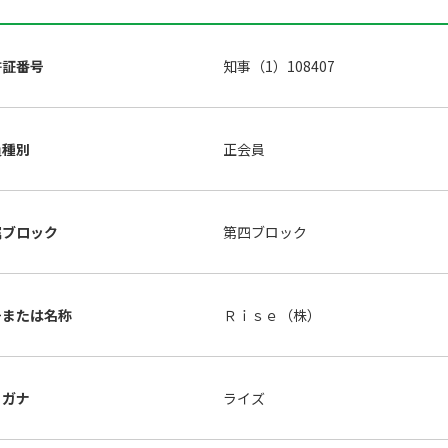
許証番号
知事（1）108407
員種別
正会員
属ブロック
第四ブロック
号または名称
Ｒｉｓｅ（株）
リガナ
ライズ