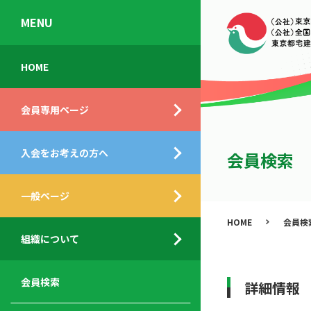
MENU
会
入
不
ご
HOME
員
会
動
挨
専
の
産
拶
会員専用ページ
用
メ
相
ペ
リ
談
組
ー
ッ
所
入会をお考えの方へ
織
会員検索
ジ
ト
概
ト
都
要
ッ
一般ページ
業
民
プ
務
公
HOME
会員検
デ
支
開
組織について
ィ
サ
援
セ
ス
ー
サ
ミ
ク
ビ
ー
ナ
会員検索
詳細情報
ロ
ス
ビ
ー
ー
メ
ス