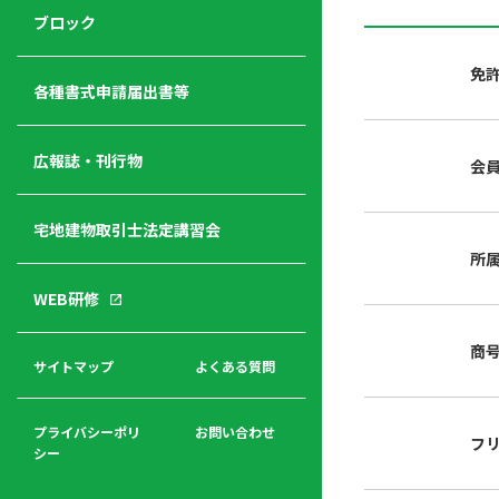
ジ
ニ
の
ブロック
宅
ャ
ュ
紹
建
ー
ー
介
免
経
各種書式申請届出書等
営
青年
年
入
塾
部
広報誌・刊行物
会
会
会
会・
費
者
ハ
レデ
の
宅地建物取引士法定講習会
ト
ィス
声
規
マ
部会
所
程
ー
WEB研修
集
「開
ク
ア
業」
東
ク
商
まで
京
サイトマップ
よくある質問
福
セ
の流
不
利
ス
れと
動
厚
費用
産
プライバシーポリ
お問い合わせ
フ
生
シー
関
連
入
広報