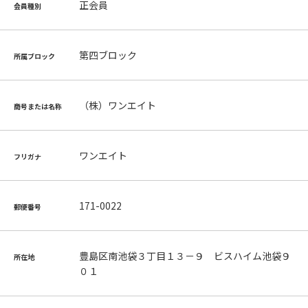
正会員
会員種別
第四ブロック
所属ブロック
（株）ワンエイト
商号または名称
ワンエイト
フリガナ
171-0022
郵便番号
豊島区南池袋３丁目１３－９ ビスハイム池袋９
所在地
０１