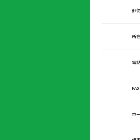
店
リ
会
誌・
郵
内
ン
申
刊行
掲
ク
請
物
示
書
物
類
所
プ
広
ダ
ラ
報
ウ
ハ
イ
活
ン
ト
バ
動
ロ
電
さ
シ
ー
ん
ー
ド
ツ
ポ
ー
リ
FA
ル
シ
入
ー
会
資
東
ホ
料
京
請
都
求
宅
建