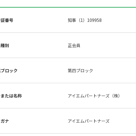
許証番号
知事（1）109958
員種別
正会員
属ブロック
第四ブロック
号または名称
アイエムパートナーズ（株）
リガナ
アイエムパートナーズ