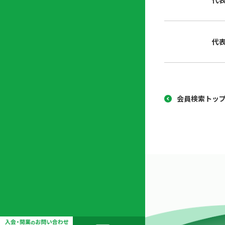
代
協
開
同
業
組
支
代
合
援
セ
ン
タ
ー
会員検索トッ
開
業
支
援
セ
ミ
ナ
ー