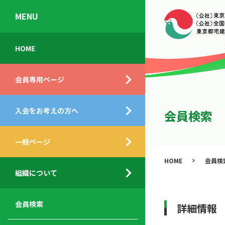
MENU
会
入
不
ご
HOME
員
会
動
挨
専
の
産
拶
会員専用ページ
用
メ
相
ペ
リ
談
組
ー
ッ
所
入会をお考えの方へ
織
会員検索
ジ
ト
概
ト
都
要
ッ
一般ページ
業
民
プ
務
公
HOME
会員検
デ
支
開
組織について
ィ
サ
援
セ
ス
ー
サ
ミ
ク
ビ
ー
ナ
会員検索
詳細情報
ロ
ス
ビ
ー
ー
メ
ス