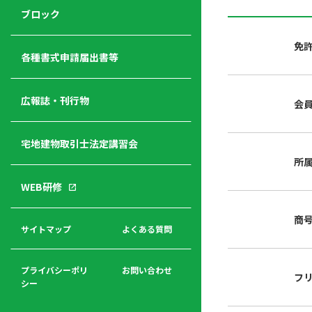
ジ
ニ
の
ブロック
宅
ャ
ュ
紹
建
ー
ー
介
免
経
各種書式申請届出書等
営
青年
年
入
塾
部
広報誌・刊行物
会
会
会
会・
費
者
ハ
レデ
の
宅地建物取引士法定講習会
ト
ィス
声
規
マ
部会
所
程
ー
WEB研修
集
「開
ク
ア
業」
東
ク
商
まで
京
サイトマップ
よくある質問
福
セ
の流
不
利
ス
れと
動
厚
費用
産
プライバシーポリ
お問い合わせ
フ
生
シー
関
連
入
広報