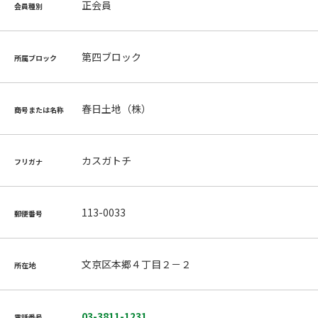
正会員
会員種別
第四ブロック
所属ブロック
春日土地（株）
商号または名称
カスガトチ
フリガナ
113-0033
郵便番号
文京区本郷４丁目２－２
所在地
03-3811-1231
電話番号