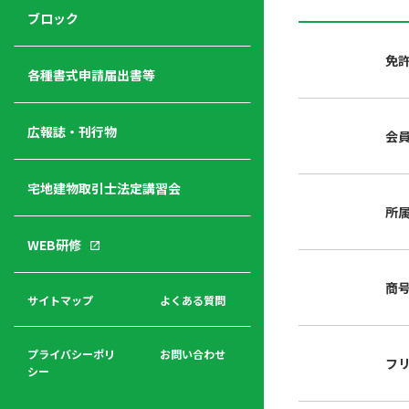
ジ
ニ
の
ブロック
宅
ャ
ュ
紹
建
ー
ー
介
免
経
各種書式申請届出書等
営
青年
年
入
塾
部
広報誌・刊行物
会
会
会
会・
費
者
ハ
レデ
の
宅地建物取引士法定講習会
ト
ィス
声
規
マ
部会
所
程
ー
WEB研修
集
「開
ク
ア
業」
東
ク
商
まで
京
サイトマップ
よくある質問
福
セ
の流
不
利
ス
れと
動
厚
費用
産
プライバシーポリ
お問い合わせ
フ
生
シー
関
連
入
広報