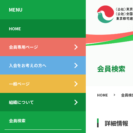
MENU
会
入
不
ご
HOME
員
会
動
挨
専
の
産
拶
会員専用ページ
用
メ
相
ペ
リ
談
組
ー
ッ
所
入会をお考えの方へ
織
会員検索
ジ
ト
概
ト
都
要
ッ
一般ページ
業
民
プ
務
公
HOME
会員検
デ
支
開
組織について
ィ
サ
援
セ
ス
ー
サ
ミ
ク
ビ
ー
ナ
会員検索
詳細情報
ロ
ス
ビ
ー
ー
メ
ス