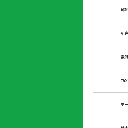
店
リ
会
誌・
郵
内
ン
申
刊行
掲
ク
請
物
示
書
物
類
所
プ
広
ダ
ラ
報
ウ
ハ
イ
活
ン
ト
バ
動
ロ
電
さ
シ
ー
ん
ー
ド
ツ
ポ
ー
リ
FA
ル
シ
入
ー
会
資
東
ホ
料
京
請
都
求
宅
建