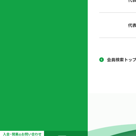
代
協
開
同
業
組
支
代
合
援
セ
ン
タ
ー
会員検索トッ
開
業
支
援
セ
ミ
ナ
ー