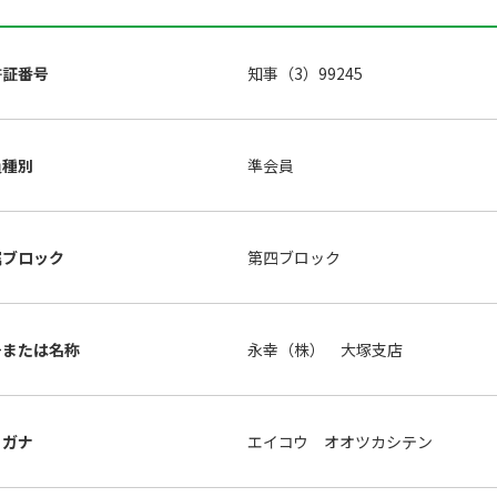
許証番号
知事（3）99245
員種別
準会員
属ブロック
第四ブロック
号または名称
永幸（株） 大塚支店
リガナ
エイコウ オオツカシテン