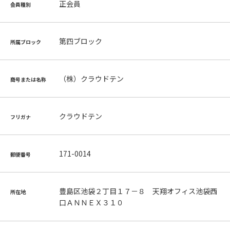
正会員
会員種別
第四ブロック
所属ブロック
（株）クラウドテン
商号または名称
クラウドテン
フリガナ
171-0014
郵便番号
豊島区池袋２丁目１７－８ 天翔オフィス池袋西
所在地
口ＡＮＮＥＸ３１０