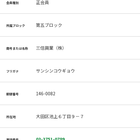
正会員
会員種別
第五ブロック
所属ブロック
三信興業（株）
商号または名称
サンシンコウギョウ
フリガナ
146-0082
郵便番号
大田区池上６丁目９－７
所在地
03-3751-0789
電話番号