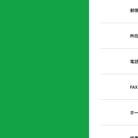
店
リ
会
誌・
郵
内
ン
申
刊行
掲
ク
請
物
示
書
物
類
所
プ
広
ダ
ラ
報
ウ
ハ
イ
活
ン
ト
バ
動
ロ
電
さ
シ
ー
ん
ー
ド
ツ
ポ
ー
リ
FA
ル
シ
入
ー
会
資
東
ホ
料
京
請
都
求
宅
建