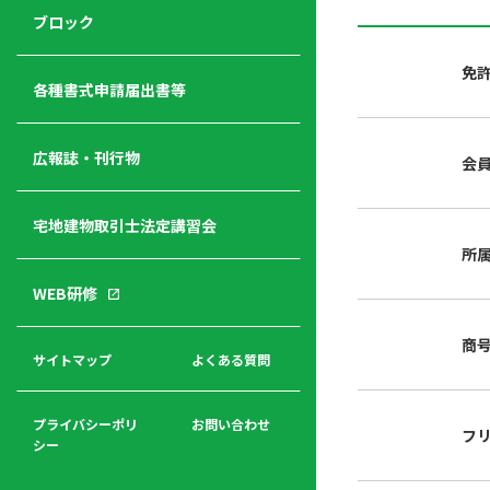
ジ
ニ
の
ブロック
宅
ャ
ュ
紹
建
ー
ー
介
免
経
各種書式申請届出書等
営
青年
年
入
塾
部
広報誌・刊行物
会
会
会
会・
費
者
ハ
レデ
の
宅地建物取引士法定講習会
ト
ィス
声
規
マ
部会
所
程
ー
WEB研修
集
「開
ク
ア
業」
東
ク
商
まで
京
サイトマップ
よくある質問
福
セ
の流
不
利
ス
れと
動
厚
費用
産
プライバシーポリ
お問い合わせ
フ
生
シー
関
連
入
広報