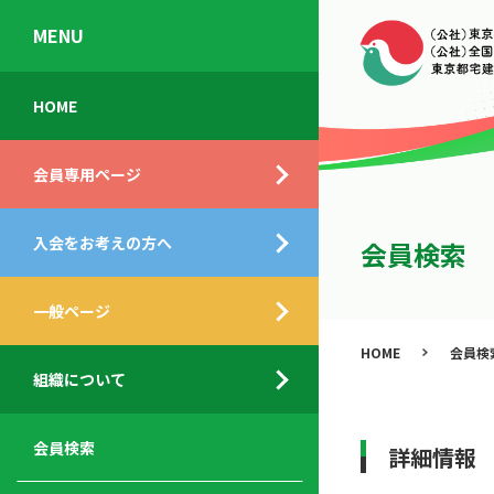
MENU
会
入
不
ご
HOME
員
会
動
挨
専
の
産
拶
会員専用ページ
用
メ
相
ペ
リ
談
組
ー
ッ
所
入会をお考えの方へ
織
会員検索
ジ
ト
概
ト
都
要
ッ
一般ページ
業
民
プ
務
公
HOME
会員検
デ
支
開
組織について
ィ
サ
援
セ
ス
ー
サ
ミ
ク
ビ
ー
ナ
会員検索
詳細情報
ロ
ス
ビ
ー
ー
メ
ス