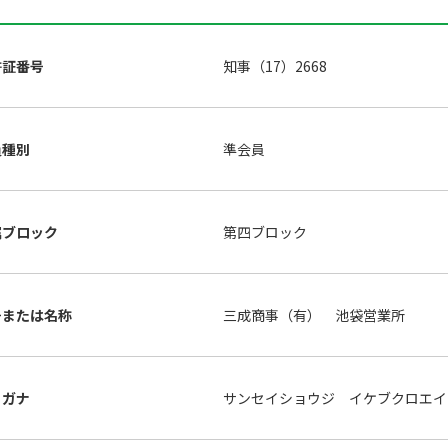
許証番号
知事（17）2668
員種別
準会員
属ブロック
第四ブロック
号または名称
三成商事（有） 池袋営業所
リガナ
サンセイショウジ イケブクロエイ