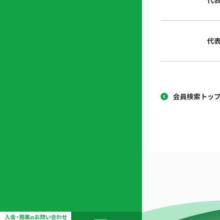
代
協
開
同
業
組
支
代
合
援
セ
ン
タ
ー
会員検索トッ
開
業
支
援
セ
ミ
ナ
ー