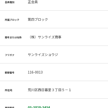
正会員
会員種別
第四ブロック
所属ブロック
（株）サンライズ商事
商号または名称
サンライズショウジ
フリガナ
116-0013
郵便番号
荒川区西日暮里３丁目５－１
所在地
03-3828-3434
電話番号