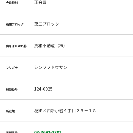
正会員
会員種別
第二ブロック
所属ブロック
真和不動産（株）
商号または名称
シンワフドウサン
フリガナ
124-0025
郵便番号
葛飾区西新小岩４丁目２５－１８
所在地
03-3692-3301
電話番号