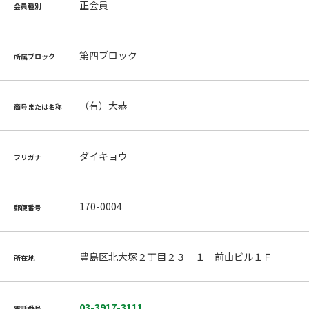
正会員
会員種別
第四ブロック
所属ブロック
（有）大恭
商号または名称
ダイキョウ
フリガナ
170-0004
郵便番号
豊島区北大塚２丁目２３－１ 前山ビル１Ｆ
所在地
03-3917-3111
電話番号