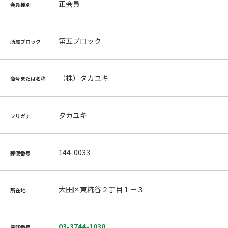
正会員
会員種別
第五ブロック
所属ブロック
（株）タカユキ
商号または名称
タカユキ
フリガナ
144-0033
郵便番号
大田区東糀谷２丁目１－３
所在地
03-3744-1030
電話番号