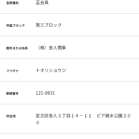
正会員
会員種別
第三ブロック
所属ブロック
（株）舎人商事
商号または名称
トネリショウジ
フリガナ
121-0831
郵便番号
足立区舎人３丁目１４－１１ ピア親水公園２０
所在地
０