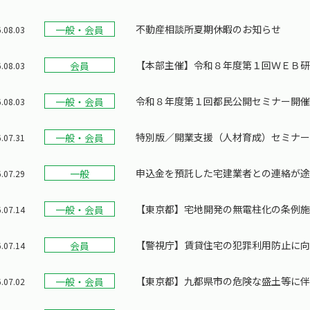
不動産相談所夏期休暇のお知らせ
一般・会員
.08.03
【本部主催】令和８年度第１回ＷＥＢ
会員
.08.03
令和８年度第１回都民公開セミナー開催
一般・会員
.08.03
特別版／開業支援（人材育成）セミナ
一般・会員
.07.31
申込金を預託した宅建業者との連絡が
一般
.07.29
【東京都】宅地開発の無電柱化の条例
一般・会員
.07.14
【警視庁】賃貸住宅の犯罪利用防止に
会員
.07.14
【東京都】九都県市の危険な盛土等に
一般・会員
.07.02