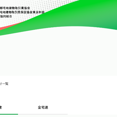
せ一覧
建
全宅連