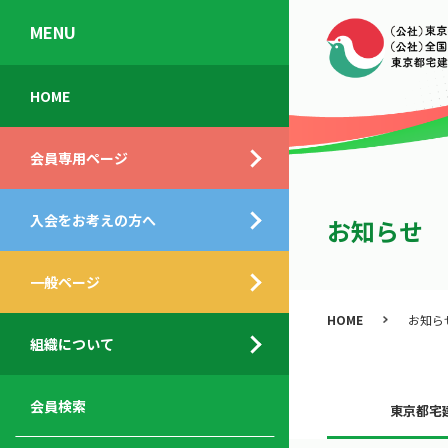
MENU
会
入
不
ご
HOME
員
会
動
挨
専
の
産
拶
会員専用ページ
用
メ
相
ペ
リ
談
組
ー
ッ
所
入会をお考えの方へ
織
お知らせ
ジ
ト
概
ト
都
要
ッ
一般ページ
業
民
プ
務
公
HOME
お知ら
デ
支
開
組織について
ィ
サ
援
セ
ス
ー
サ
ミ
ク
ビ
ー
ナ
会員検索
東京都宅
ロ
ス
ビ
ー
ー
メ
ス