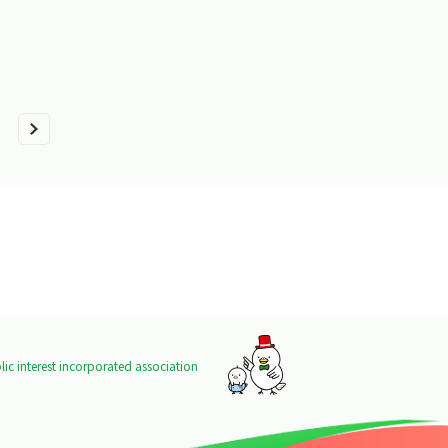
て
ic interest incorporated association