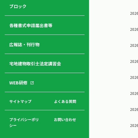
ジ
ニ
の
ブロック
宅
ャ
ュ
紹
2026
建
ー
ー
介
経
各種書式申請届出書等
2026
営
青年
年
入
塾
部
広報誌・刊行物
会
会
2026
会・
費
者
ハ
レデ
の
2026
宅地建物取引士法定講習会
ト
ィス
声
規
マ
部会
程
ー
2026
WEB研修
集
「開
ク
ア
業」
東
2026
ク
まで
京
サイトマップ
よくある質問
福
セ
の流
不
2026
利
ス
れと
動
厚
費用
産
プライバシーポリ
お問い合わせ
生
2026
シー
関
連
入
広報