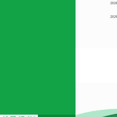
2026
店
リ
会
誌・
内
ン
申
刊行
掲
ク
請
物
2026
示
書
物
類
プ
広
ダ
ラ
報
ウ
ハ
イ
活
ン
ト
バ
動
ロ
さ
シ
ー
ん
ー
ド
ツ
ポ
ー
リ
ル
シ
入
ー
会
資
東
料
京
請
都
求
宅
建