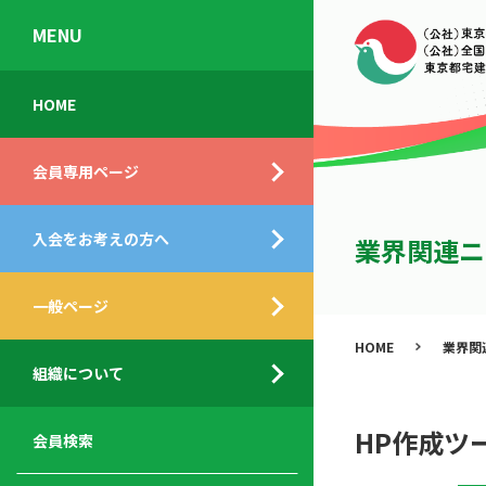
MENU
会
入
不
ご
HOME
員
会
動
挨
専
の
産
拶
会員専用ページ
用
メ
相
ペ
リ
談
組
ー
ッ
所
入会をお考えの方へ
織
業界関連ニ
ジ
ト
概
ト
都
要
ッ
一般ページ
業
民
プ
務
公
HOME
業界関
デ
支
開
組織について
ィ
サ
援
セ
ス
ー
サ
ミ
ク
ビ
ー
ナ
HP作成ツ
会員検索
ロ
ス
ビ
ー
ー
メ
ス