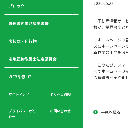
2026.05.27
ジ
ニ
の
ブロック
宅
ャ
ュ
紹
建
ー
ー
介
不動産情報サービ
経
各種書式申請届出書等
数が、業界最多とな
営
青年
年
入
塾
ホームページの管
部
広報誌・刊行物
会
会
ズにホームページ
会・
費
者
新作業の手間を減
ハ
レデ
の
宅地建物取引士法定講習会
ト
ィス
声
このたび、スマー
規
マ
部会
せてホームページ
程
ー
WEB研修
の導線設計を強化
集
「開
ク
ア
業」
東
ク
まで
京
サイトマップ
よくある質問
福
セ
の流
不
利
ス
れと
動
厚
費用
産
プライバシーポリ
お問い合わせ
一覧へ戻る
生
シー
関
連
入
広報