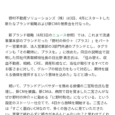
野村不動産ソリューションズ（株）は3日、4月にスタートした
新たなブランド戦略および新CMの発表会を行なった。
新ブランド戦略（4月3日の
ニュース
参照）では、これまで流通
事業本部のブランドだった「野村の仲介＋（プラス）」をパート
ナー営業本部、法人営業部の3部門共通のブランドとし、タグラ
インも「その期待に、プラスを。」に改めた。同日の説明会で説
明した同社代表取締役社長の日比野 勇志氏は、「住み替え、収
益不動産、相続、CRE、資産形成など、当社が取引するすべての
お客さまに対して、グループの総合力をもって対応し、期待を越
える価値を提供するという意味を込めた」などと語った。
続いて、ブランドアンバサダーを務める俳優の二宮和也氏も登
壇し、新CMを披露。新CMは、病院で目を覚ました二宮さんがな
ぜか野村の仲介＋に勤める「に野村和也」になっている、という
設定のストーリー仕立てで、4日から放映を開始する。二宮さん
は「すごく面白いCMなので、多くの皆さんに見ていただきた
い。単発で終わらずに続きがあるんじゃないか？と思わせてくれ