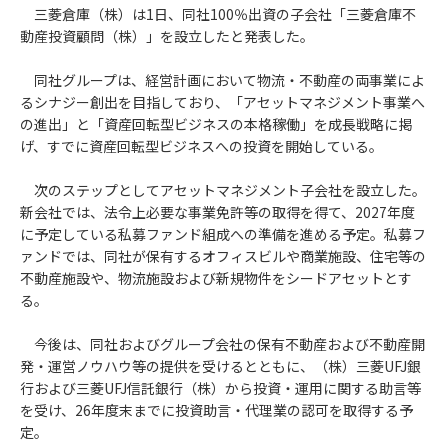
三菱倉庫（株）は1日、同社100％出資の子会社「三菱倉庫不
動産投資顧問（株）」を設立したと発表した。
同社グループは、経営計画において物流・不動産の両事業によ
るシナジー創出を目指しており、「アセットマネジメント事業へ
の進出」と「資産回転型ビジネスの本格稼働」を成長戦略に掲
げ、すでに資産回転型ビジネスへの投資を開始している。
次のステップとしてアセットマネジメント子会社を設立した。
新会社では、法令上必要な事業免許等の取得を得て、2027年度
に予定している私募ファンド組成への準備を進める予定。私募フ
ァンドでは、同社が保有するオフィスビルや商業施設、住宅等の
不動産施設や、物流施設および新規物件をシードアセットとす
る。
今後は、同社およびグループ会社の保有不動産および不動産開
発・運営ノウハウ等の提供を受けるとともに、（株）三菱UFJ銀
行および三菱UFJ信託銀行（株）から投資・運用に関する助言等
を受け、26年度末までに投資助言・代理業の認可を取得する予
定。