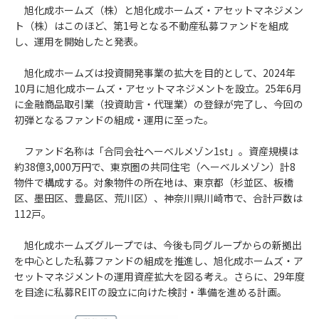
旭化成ホームズ（株）と旭化成ホームズ・アセットマネジメン
ト（株）はこのほど、第1号となる不動産私募ファンドを組成
し、運用を開始したと発表。
旭化成ホームズは投資開発事業の拡大を目的として、2024年
10月に旭化成ホームズ・アセットマネジメントを設立。25年6月
に金融商品取引業（投資助言・代理業）の登録が完了し、今回の
初弾となるファンドの組成・運用に至った。
ファンド名称は「合同会社ヘーベルメゾン1st」。資産規模は
約38億3,000万円で、東京圏の共同住宅（へーベルメゾン）計8
物件で構成する。対象物件の所在地は、東京都（杉並区、板橋
区、墨田区、豊島区、荒川区）、神奈川県川崎市で、合計戸数は
112戸。
旭化成ホームズグループでは、今後も同グループからの新拠出
を中心とした私募ファンドの組成を推進し、旭化成ホームズ・ア
セットマネジメントの運用資産拡大を図る考え。さらに、29年度
を目途に私募REITの設立に向けた検討・準備を進める計画。