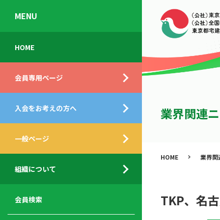
MENU
会
入
不
ご
HOME
員
会
動
挨
専
の
産
拶
会員専用ページ
用
メ
相
ペ
リ
談
組
ー
ッ
所
入会をお考えの方へ
織
業界関連ニ
ジ
ト
概
ト
都
要
ッ
一般ページ
業
民
プ
務
公
HOME
業界関
デ
支
開
組織について
ィ
サ
援
セ
ス
ー
サ
ミ
ク
ビ
ー
ナ
TKP、名
会員検索
ロ
ス
ビ
ー
ー
メ
ス