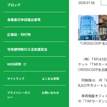
2026.07.06
ジ
ニ
の
ブロック
宅
ャ
ュ
紹
建
ー
ー
介
経
各種書式申請届出書等
営
青年
年
入
塾
部
広報誌・刊行物
会
会
会・
費
者
「CROSSCOOP 
ハ
レデ
の
宅地建物取引士法定講習会
ト
ィス
声
規
マ
部会
（株）TKPは3日
程
ー
WEB研修
ケット「TKPガー
集
「開
ク
CROSSCOOP
ア
業」
東
ク
まで
京
サイトマップ
よくある質問
同施設は、JR「名
福
セ
の流
不
8,622平方メー
利
ス
れと
動
厚
費用
産
プライバシーポリ
お問い合わせ
専用個室オフィス
生
シー
関
の「TKPガーデン
連
入
広報