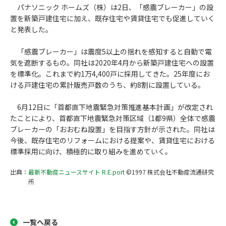
パナソニック ホームズ（株）は2日、「感震ブレーカー」の設
置を新築戸建住宅に加え、既存住宅や賃貸住宅でも促進していく
と発表した。
「感震ブレーカー」は震度5以上の揺れを感知すると自動で電
気を遮断するもの。同社は2020年4月から新築戸建住宅への設置
を標準化。これまで約1万4,400戸に採用してきた。25年度にお
ける戸建住宅の累計販売戸数のうち、約8割に設置している。
6月12日に「首都直下地震緊急対策推進基本計画」が改定され
たことにより、首都直下地震緊急対策区域（1都9県）全体で感震
ブレーカーの「おおむね設置」を目指す方針が示された。同社は
今後、既存住宅のリフォームにおける提案や、賃貸住宅における
標準採用に向け、積極的に取り組みを進めていく。
出典：
最新不動産ニュースサイト R.E.port
©1997 株式会社不動産流通研究
所
一覧へ戻る