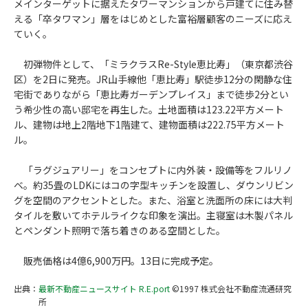
メインターゲットに据えたタワーマンションから戸建てに住み替
える「卒タワマン」層をはじめとした富裕層顧客のニーズに応え
ていく。
初弾物件として、「ミラクラスRe-Style恵比寿」（東京都渋谷
区）を2日に発売。JR山手線他「恵比寿」駅徒歩12分の閑静な住
宅街でありながら「恵比寿ガーデンプレイス」まで徒歩2分とい
う希少性の高い邸宅を再生した。土地面積は123.22平方メート
ル、建物は地上2階地下1階建て、建物面積は222.75平方メート
ル。
「ラグジュアリー」をコンセプトに内外装・設備等をフルリノ
ベ。約35畳のLDKにはコの字型キッチンを設置し、ダウンリビン
グを空間のアクセントとした。また、浴室と洗面所の床には大判
タイルを敷いてホテルライクな印象を演出。主寝室は木製パネル
とペンダント照明で落ち着きのある空間とした。
販売価格は4億6,900万円。13日に完成予定。
出典：
最新不動産ニュースサイト R.E.port
©1997 株式会社不動産流通研究
所