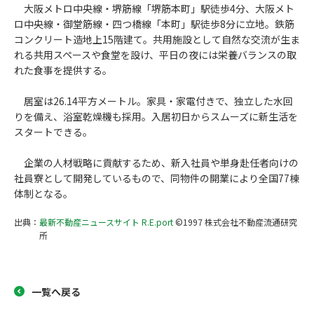
大阪メトロ中央線・堺筋線「堺筋本町」駅徒歩4分、大阪メト
ロ中央線・御堂筋線・四つ橋線「本町」駅徒歩8分に立地。鉄筋
コンクリート造地上15階建て。共用施設として自然な交流が生ま
れる共用スペースや食堂を設け、平日の夜には栄養バランスの取
れた食事を提供する。
居室は26.14平方メートル。家具・家電付きで、独立した水回
りを備え、浴室乾燥機も採用。入居初日からスムーズに新生活を
スタートできる。
企業の人材戦略に貢献するため、新入社員や単身赴任者向けの
社員寮として開発しているもので、同物件の開業により全国77棟
体制となる。
出典：
最新不動産ニュースサイト R.E.port
©1997 株式会社不動産流通研究
所
一覧へ戻る