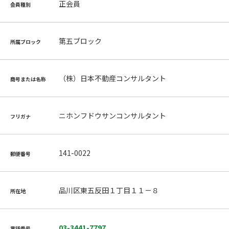
正会員
会員種別
第五ブロック
所属ブロック
（株）日本不動産コンサルタント
商号または名称
ニホンフドウサンコンサルタント
フリガナ
141-0022
郵便番号
品川区東五反田１丁目１１－８
所在地
03-3441-7797
電話番号