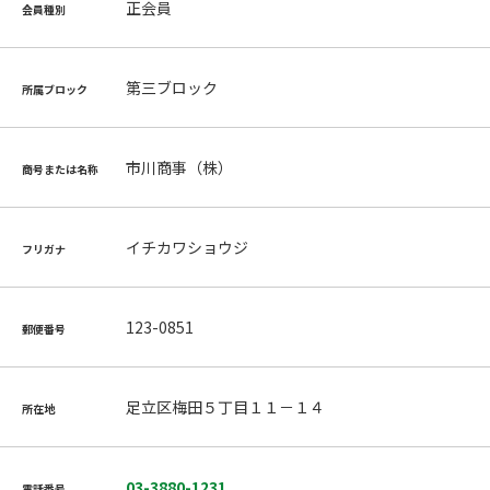
正会員
会員種別
第三ブロック
所属ブロック
市川商事（株）
商号または名称
イチカワショウジ
フリガナ
123-0851
郵便番号
足立区梅田５丁目１１－１４
所在地
03-3880-1231
電話番号