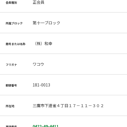
正会員
会員種別
第十一ブロック
所属ブロック
（株）和幸
商号または名称
ワコウ
フリガナ
181-0013
郵便番号
三鷹市下連雀４丁目１７－１１－３０２
所在地
0422-49-4411
電話番号