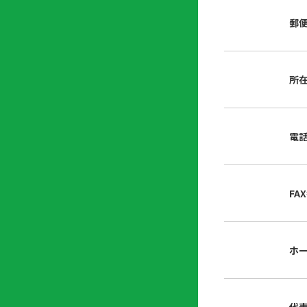
店
リ
会
誌・
郵
内
ン
申
刊行
掲
ク
請
物
示
書
物
類
所
プ
広
ダ
ラ
報
ウ
ハ
イ
活
ン
ト
バ
動
ロ
電
さ
シ
ー
ん
ー
ド
ツ
ポ
ー
リ
FA
ル
シ
入
ー
会
資
東
ホ
料
京
請
都
求
宅
建