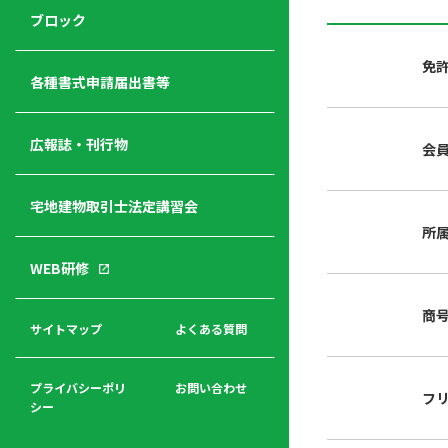
ジ
ニ
の
ブロック
宅
ャ
ュ
紹
建
ー
ー
介
免
経
各種書式申請届出書等
営
青年
年
入
塾
部
広報誌・刊行物
会
会
会
会・
費
者
ハ
レデ
の
宅地建物取引士法定講習会
ト
ィス
声
規
マ
部会
所
程
ー
WEB研修
集
「開
ク
ア
業」
東
ク
商
まで
京
サイトマップ
よくある質問
福
セ
の流
不
利
ス
れと
動
厚
費用
産
プライバシーポリ
お問い合わせ
フ
生
シー
関
連
入
広報