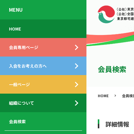
MENU
会
入
不
ご
HOME
員
会
動
挨
専
の
産
拶
会員専用ページ
用
メ
相
ペ
リ
談
組
ー
ッ
所
入会をお考えの方へ
織
会員検索
ジ
ト
概
ト
都
要
ッ
一般ページ
業
民
プ
務
公
HOME
会員検
デ
支
開
組織について
ィ
サ
援
セ
ス
ー
サ
ミ
ク
ビ
ー
ナ
会員検索
詳細情報
ロ
ス
ビ
ー
ー
メ
ス