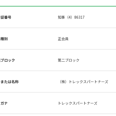
許証番号
知事（4）86317
員種別
正会員
属ブロック
第二ブロック
号または名称
（株）トレックスパートナーズ
リガナ
トレックスパートナーズ