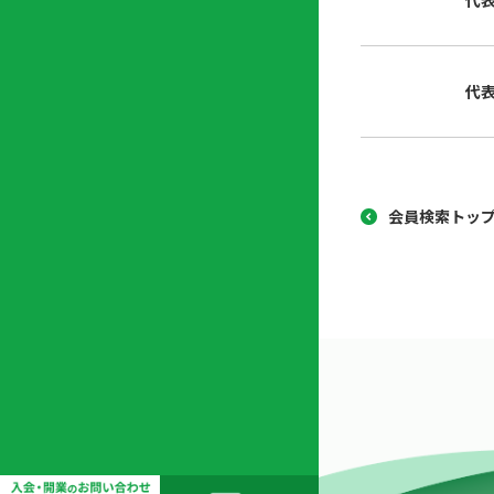
代
協
開
同
業
組
支
代
合
援
セ
ン
タ
ー
会員検索トッ
開
業
支
援
セ
ミ
ナ
ー