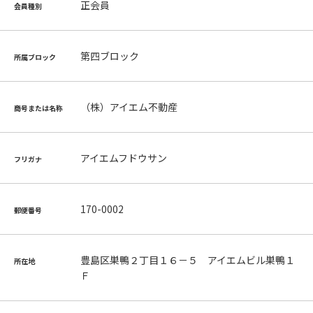
正会員
会員種別
第四ブロック
所属ブロック
（株）アイエム不動産
商号または名称
アイエムフドウサン
フリガナ
170-0002
郵便番号
豊島区巣鴨２丁目１６－５ アイエムビル巣鴨１
所在地
Ｆ