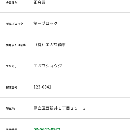
正会員
会員種別
第三ブロック
所属ブロック
（有）エガワ商事
商号または名称
エガワショウジ
フリガナ
123-0841
郵便番号
足立区西新井１丁目２５－３
所在地
03-5647-9972
電話番号