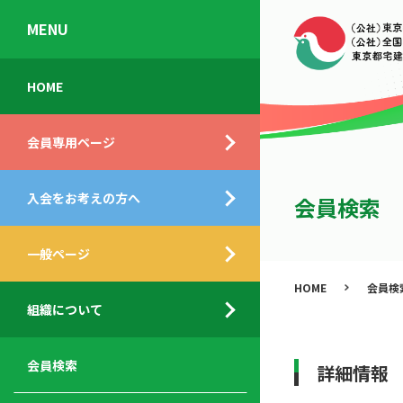
MENU
会
入
不
ご
HOME
員
会
動
挨
専
の
産
拶
会員専用ページ
用
メ
相
ペ
リ
談
組
ー
ッ
所
入会をお考えの方へ
織
会員検索
ジ
ト
概
ト
都
要
ッ
一般ページ
業
民
プ
務
公
HOME
会員検
デ
支
開
組織について
ィ
サ
援
セ
ス
ー
サ
ミ
ク
ビ
ー
ナ
会員検索
詳細情報
ロ
ス
ビ
ー
ー
メ
ス