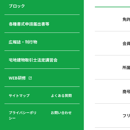
ジ
ニ
の
ブロック
宅
ャ
ュ
紹
建
ー
ー
介
免
経
各種書式申請届出書等
営
青年
年
入
塾
部
広報誌・刊行物
会
会
会
会・
費
者
ハ
レデ
の
宅地建物取引士法定講習会
ト
ィス
声
規
マ
部会
所
程
ー
WEB研修
集
「開
ク
ア
業」
東
ク
商
まで
京
サイトマップ
よくある質問
福
セ
の流
不
利
ス
れと
動
厚
費用
産
プライバシーポリ
お問い合わせ
フ
生
シー
関
連
入
広報