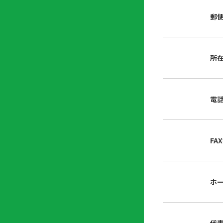
店
リ
会
誌・
郵
内
ン
申
刊行
掲
ク
請
物
示
書
物
類
所
プ
広
ダ
ラ
報
ウ
ハ
イ
活
ン
ト
バ
動
ロ
電
さ
シ
ー
ん
ー
ド
ツ
ポ
ー
リ
FA
ル
シ
入
ー
会
資
東
ホ
料
京
請
都
求
宅
建