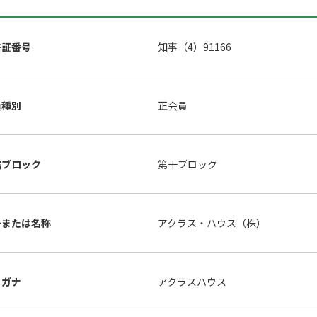
許証番号
知事（4）91166
員種別
正会員
属ブロック
第十ブロック
号または名称
アクラス・ハウス（株）
リガナ
アクラスハウス