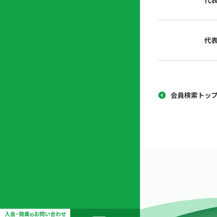
代
協
開
同
業
組
支
代
合
援
セ
ン
タ
ー
会員検索トッ
開
業
支
援
セ
ミ
ナ
ー