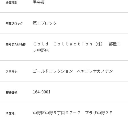
準会員
会員種別
第十ブロック
所属ブロック
Ｇｏｌｄ Ｃｏｌｌｅｃｔｉｏｎ（株） 部屋コ
商号または名称
レ中野店
ゴールドコレクション ヘヤコレナカノテン
フリガナ
164-0001
郵便番号
中野区中野５丁目６７－７ プラザ中野２Ｆ
所在地