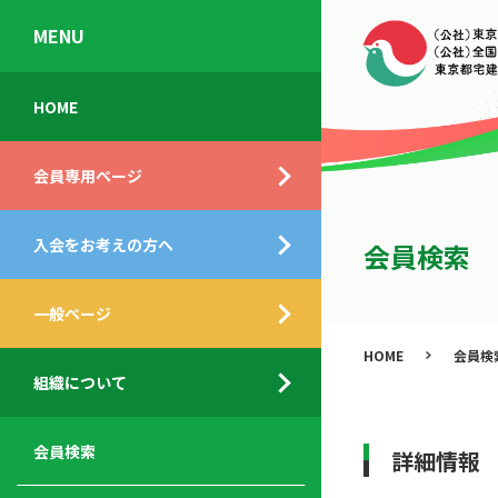
MENU
会
入
不
ご
HOME
員
会
動
挨
専
の
産
拶
会員専用ページ
用
メ
相
ペ
リ
談
組
ー
ッ
所
入会をお考えの方へ
織
会員検索
ジ
ト
概
ト
都
要
ッ
一般ページ
業
民
プ
務
公
HOME
会員検
デ
支
開
組織について
ィ
サ
援
セ
ス
ー
サ
ミ
ク
ビ
ー
ナ
会員検索
詳細情報
ロ
ス
ビ
ー
ー
メ
ス