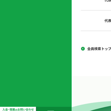
代
協
開
同
業
組
支
代
合
援
セ
ン
タ
ー
会員検索トッ
開
業
支
援
セ
ミ
ナ
ー