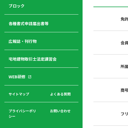
ジ
ニ
の
ブロック
宅
ャ
ュ
紹
建
ー
ー
介
免
経
各種書式申請届出書等
営
青年
年
入
塾
部
広報誌・刊行物
会
会
会
会・
費
者
ハ
レデ
の
宅地建物取引士法定講習会
ト
ィス
声
規
マ
部会
所
程
ー
WEB研修
集
「開
ク
ア
業」
東
ク
商
まで
京
サイトマップ
よくある質問
福
セ
の流
不
利
ス
れと
動
厚
費用
産
プライバシーポリ
お問い合わせ
フ
生
シー
関
連
入
広報