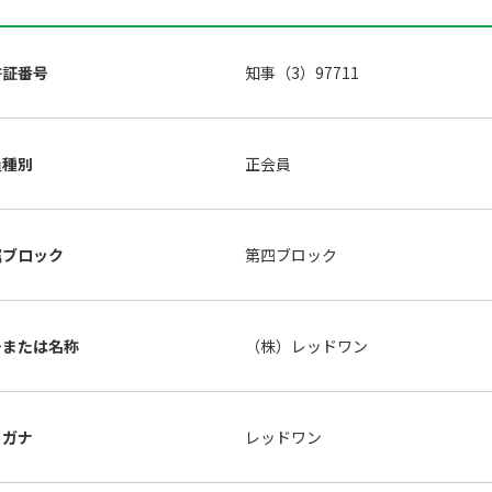
許証番号
知事（3）97711
員種別
正会員
属ブロック
第四ブロック
号または名称
（株）レッドワン
リガナ
レッドワン