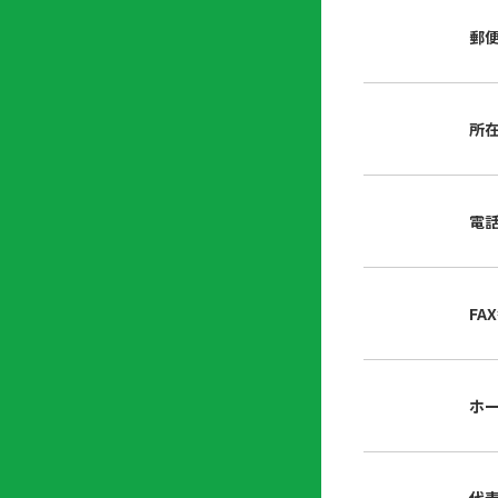
店
リ
会
誌・
郵
内
ン
申
刊行
掲
ク
請
物
示
書
物
類
所
プ
広
ダ
ラ
報
ウ
ハ
イ
活
ン
ト
バ
動
ロ
電
さ
シ
ー
ん
ー
ド
ツ
ポ
ー
リ
FA
ル
シ
入
ー
会
資
東
ホ
料
京
請
都
求
宅
建