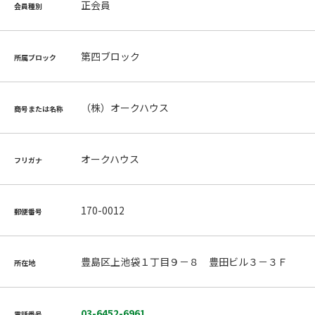
正会員
会員種別
第四ブロック
所属ブロック
（株）オークハウス
商号または名称
オークハウス
フリガナ
170-0012
郵便番号
豊島区上池袋１丁目９－８ 豊田ビル３－３Ｆ
所在地
03-6452-6961
電話番号