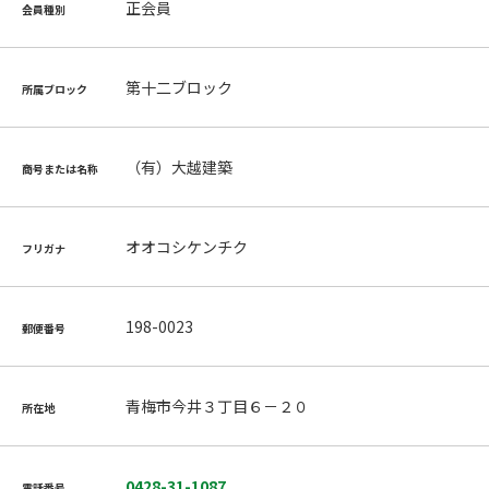
正会員
会員種別
第十二ブロック
所属ブロック
（有）大越建築
商号または名称
オオコシケンチク
フリガナ
198-0023
郵便番号
青梅市今井３丁目６－２０
所在地
0428-31-1087
電話番号