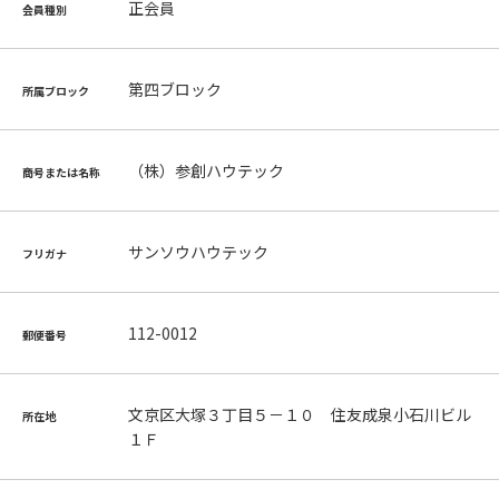
正会員
会員種別
第四ブロック
所属ブロック
（株）参創ハウテック
商号または名称
サンソウハウテック
フリガナ
112-0012
郵便番号
文京区大塚３丁目５－１０ 住友成泉小石川ビル
所在地
１Ｆ