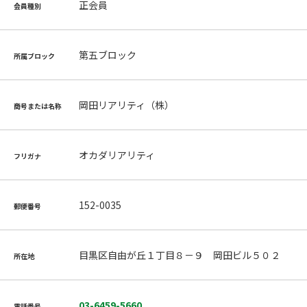
正会員
会員種別
第五ブロック
所属ブロック
岡田リアリティ（株）
商号または名称
オカダリアリティ
フリガナ
152-0035
郵便番号
目黒区自由が丘１丁目８－９ 岡田ビル５０２
所在地
03-6459-5660
電話番号