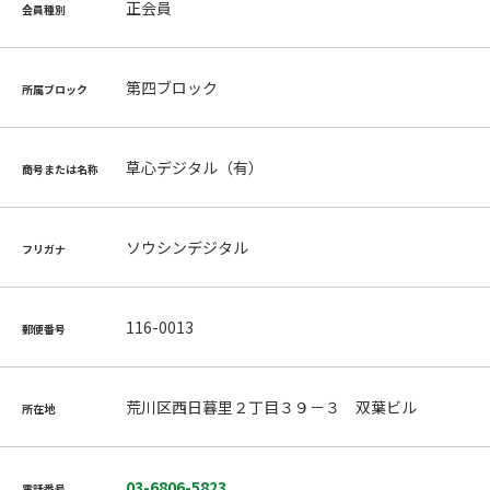
正会員
会員種別
第四ブロック
所属ブロック
草心デジタル（有）
商号または名称
ソウシンデジタル
フリガナ
116-0013
郵便番号
荒川区西日暮里２丁目３９－３ 双葉ビル
所在地
03-6806-5823
電話番号