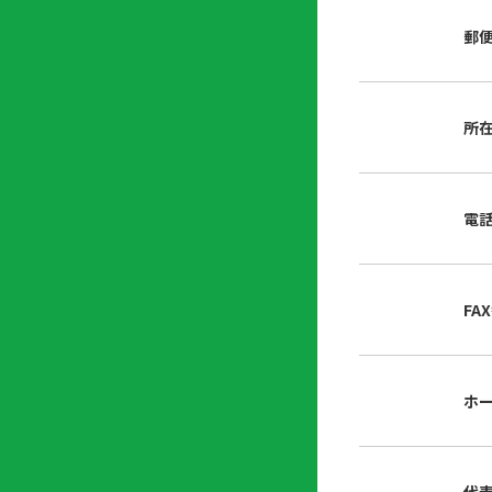
店
リ
会
誌・
郵
内
ン
申
刊行
掲
ク
請
物
示
書
物
類
所
プ
広
ダ
ラ
報
ウ
ハ
イ
活
ン
ト
バ
動
ロ
電
さ
シ
ー
ん
ー
ド
ツ
ポ
ー
リ
FA
ル
シ
入
ー
会
資
東
ホ
料
京
請
都
求
宅
建