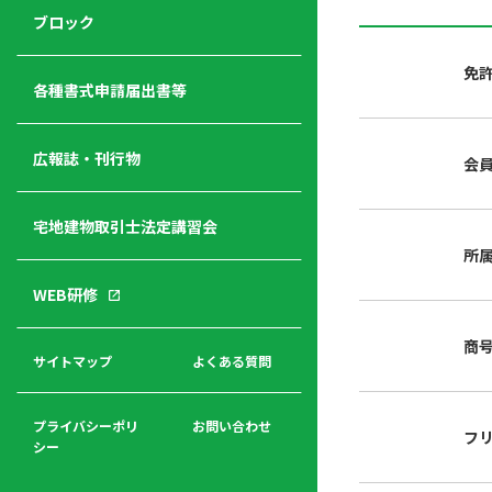
ジ
ニ
の
ブロック
宅
ャ
ュ
紹
建
ー
ー
介
免
経
各種書式申請届出書等
営
青年
年
入
塾
部
広報誌・刊行物
会
会
会
会・
費
者
ハ
レデ
の
宅地建物取引士法定講習会
ト
ィス
声
規
マ
部会
所
程
ー
WEB研修
集
「開
ク
ア
業」
東
ク
商
まで
京
サイトマップ
よくある質問
福
セ
の流
不
利
ス
れと
動
厚
費用
産
プライバシーポリ
お問い合わせ
フ
生
シー
関
連
入
広報