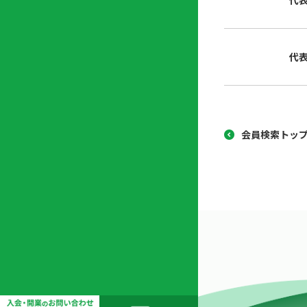
代
協
開
同
業
組
支
代
合
援
セ
ン
タ
ー
会員検索トッ
開
業
支
援
セ
ミ
ナ
ー