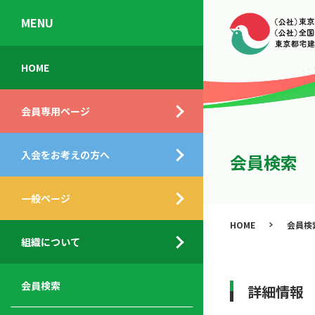
MENU
会
入
不
ご
HOME
員
会
動
挨
専
の
産
拶
会員専用ページ
用
メ
相
ペ
リ
談
組
ー
ッ
所
入会をお考えの方へ
織
会員検索
ジ
ト
概
ト
都
要
ッ
一般ページ
業
民
プ
務
公
HOME
会員検
デ
支
開
組織について
ィ
サ
援
セ
ス
ー
サ
ミ
ク
ビ
ー
ナ
会員検索
詳細情報
ロ
ス
ビ
ー
ー
メ
ス