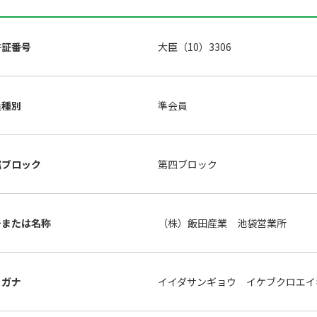
許証番号
大臣（10）3306
員種別
準会員
属ブロック
第四ブロック
号または名称
（株）飯田産業 池袋営業所
リガナ
イイダサンギョウ イケブクロエイ