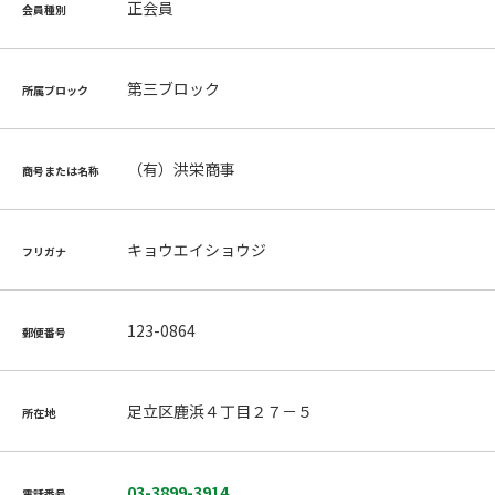
正会員
会員種別
第三ブロック
所属ブロック
（有）洪栄商事
商号または名称
キョウエイショウジ
フリガナ
123-0864
郵便番号
足立区鹿浜４丁目２７－５
所在地
03-3899-3914
電話番号