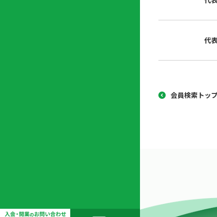
代
協
開
同
業
組
支
代
合
援
セ
ン
タ
ー
会員検索トッ
開
業
支
援
セ
ミ
ナ
ー