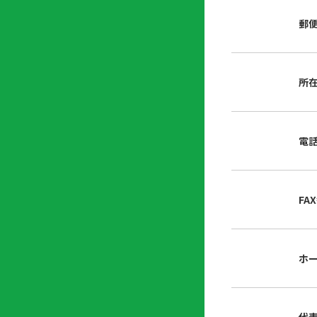
店
リ
会
誌・
郵
内
ン
申
刊行
掲
ク
請
物
示
書
物
類
所
プ
広
ダ
ラ
報
ウ
ハ
イ
活
ン
ト
バ
動
ロ
電
さ
シ
ー
ん
ー
ド
ツ
ポ
ー
リ
FA
ル
シ
入
ー
会
資
東
ホ
料
京
請
都
求
宅
建