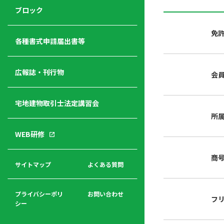
ジ
ニ
の
ブロック
宅
ャ
ュ
紹
建
ー
ー
介
免
経
各種書式申請届出書等
営
青年
年
入
塾
部
広報誌・刊行物
会
会
会
会・
費
者
ハ
レデ
の
宅地建物取引士法定講習会
ト
ィス
声
規
マ
部会
所
程
ー
WEB研修
集
「開
ク
ア
業」
東
ク
商
まで
京
サイトマップ
よくある質問
福
セ
の流
不
利
ス
れと
動
厚
費用
産
プライバシーポリ
お問い合わせ
フ
生
シー
関
連
入
広報