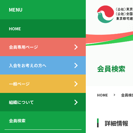
MENU
会
入
不
ご
HOME
員
会
動
挨
専
の
産
拶
会員専用ページ
用
メ
相
ペ
リ
談
組
ー
ッ
所
入会をお考えの方へ
織
会員検索
ジ
ト
概
ト
都
要
ッ
一般ページ
業
民
プ
務
公
HOME
会員検
デ
支
開
組織について
ィ
サ
援
セ
ス
ー
サ
ミ
ク
ビ
ー
ナ
会員検索
詳細情報
ロ
ス
ビ
ー
ー
メ
ス