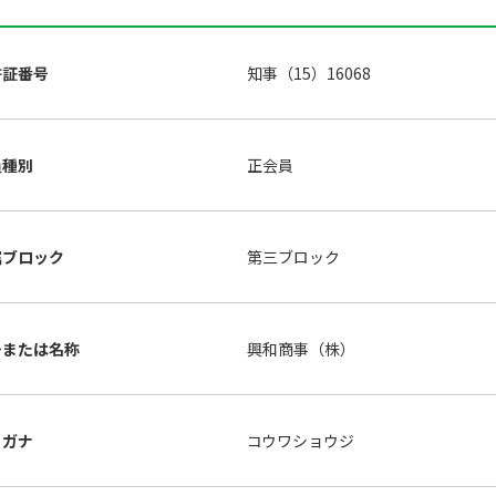
許証番号
知事（15）16068
員種別
正会員
属ブロック
第三ブロック
号または名称
興和商事（株）
リガナ
コウワショウジ