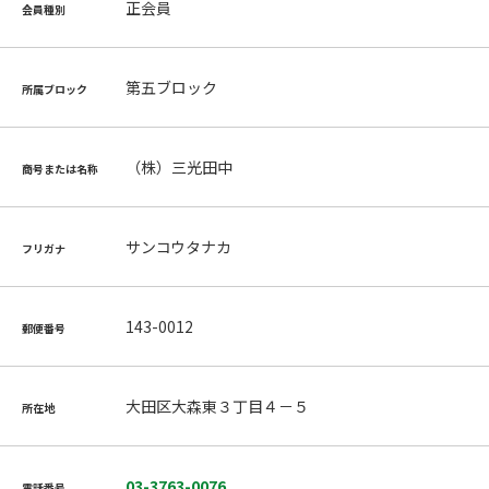
正会員
会員種別
第五ブロック
所属ブロック
（株）三光田中
商号または名称
サンコウタナカ
フリガナ
143-0012
郵便番号
大田区大森東３丁目４－５
所在地
03-3763-0076
電話番号